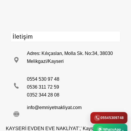
İletişim
Adres
:
Kılıçaslan, Molla Sk. No:34, 38030
Melikgazi/Kayseri
0554 530 97 48
0536 311 72 59
0352 344 28 08
info@
emniyetnakliyat.com
05545309748
KAYSERİ EVDEN EVE NAKLİYAT','
Kayseri’nin güvenilir
WhatsApp ..